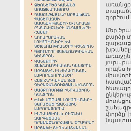
առանցքա
ՁԵՌՆԵՐԵՑ ԿԱՆԱՆՑ
ԱՌԱՋԽԱՂԱՑՈՒՄ
տարածա
ԴԱՍԸՆԹԱՑՆԵՐ ԱՐՑԱԽՅԱՆ
գործում:
ՊԱՏԵՐԱԶՄԻ
ՄԱՍՆԱԿԻՑՆԵՐԻ ԵՎ ՆՐԱՆՑ
ԸՆՏԱՆԻՔՆԵՐԻ ԱՆԴԱՄՆԵՐԻ
Մեր ծրա
ՀԱՄԱՐ
բարձր տ
ՆՈՐԱՐԱՐԱԿԱՆ
ԼՈՒԾՈՒՄՆԵՐԻ ԵՎ
զարգացմ
ՏԵԽՆՈԼՈԳԻԱՆԵՐԻ ԿԵՆՏՐՈՆ
խթանել
ԳՅՈՒՄՐՈՒ ՏԵԽՆՈԼՈԳԻԱԿԱՆ
առաջընթ
ԿԵՆՏՐՈՆ
ՎԱՆԱՁՈՐԻ
յուրաքա
ՏԵԽՆՈԼՈԳԻԱԿԱՆ ԿԵՆՏՐՈՆ
որպես 
ԱԶԳԱՅԻՆ ԻՆԺԵՆԵՐԱԿԱՆ
միավոր
ԼԱԲՈՐԱՏՈՐԻԱՆԵՐ
ՀԱՅ-ՀՆԴԿԱԿԱՆ ՏՀՏ
հատված
ԳԵՐԱԶԱՆՑՈՒԹՅԱՆ ԿԵՆՏՐՈՆ
հետազո
ՄԱՅՔՐՈՍՈՖԹ ԻՆՈՎԱՑԻՈՆ
ընկերու
ԿԵՆՏՐՈՆ
mLab ՄՈԲԱՅԼ ԼՈՒԾՈՒՄՆԵՐԻ
մոտեցու
ՏԱՐԱԾԱՇՐՋԱՆԱՅԻՆ
շահագրգ
ԼԱԲՈՐԱՏՈՐԻԱ
փորձը՝ 
ԻՆՈՎԱՑԻՈՆ և ԲԻԶՆԵՍ
ԶԱՐԳԱՑՄԱՆ
նպատակ
ԴՐԱՄԱՇՆՈՐՀԱՅԻՆ ԾՐԱԳՐԵՐ
ԱՐՑԱԽԻ ՏԵՂԵԿԱՏՎԱԿԱՆ