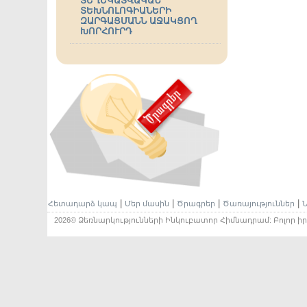
ՏԵՂԵԿԱՏՎԱԿԱՆ
ՏԵԽՆՈԼՈԳԻԱՆԵՐԻ
ԶԱՐԳԱՑՄԱՆՆ ԱՋԱԿՑՈՂ
ԽՈՐՀՈՒՐԴ
|
|
|
|
Հետադարձ կապ
Մեր մասին
Ծրագրեր
Ծառայություններ
Ն
2026© Ձեռնարկությունների Ինկուբատոր Հիմնադրամ: Բոլոր