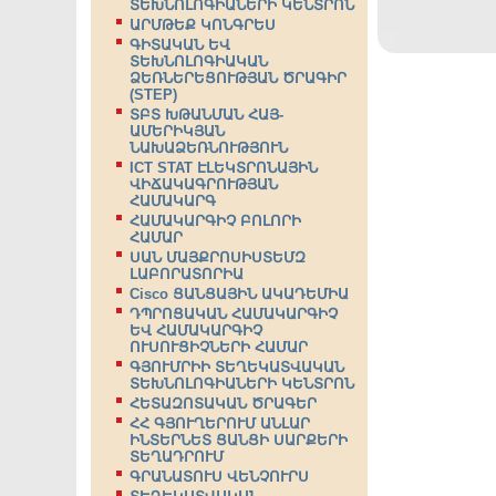
ՏԵԽՆՈԼՈԳԻԱՆԵՐԻ ԿԵՆՏՐՈՆ
ԱՐՄԹԵՔ ԿՈՆԳՐԵՍ
ԳԻՏԱԿԱՆ ԵՎ
ՏԵԽՆՈԼՈԳԻԱԿԱՆ
ՁԵՌՆԵՐԵՑՈՒԹՅԱՆ ԾՐԱԳԻՐ
(STEP)
ՏԲՏ ԽԹԱՆՄԱՆ ՀԱՅ-
ԱՄԵՐԻԿՅԱՆ
ՆԱԽԱՁԵՌՆՈՒԹՅՈՒՆ
ICT STAT ԷԼԵԿՏՐՈՆԱՅԻՆ
ՎԻՃԱԿԱԳՐՈՒԹՅԱՆ
ՀԱՄԱԿԱՐԳ
ՀԱՄԱԿԱՐԳԻՉ ԲՈԼՈՐԻ
ՀԱՄԱՐ
ՍԱՆ ՄԱՅՔՐՈՍԻՍՏԵՄԶ
ԼԱԲՈՐԱՏՈՐԻԱ
Cisco ՑԱՆՑԱՅԻՆ ԱԿԱԴԵՄԻԱ
ԴՊՐՈՑԱԿԱՆ ՀԱՄԱԿԱՐԳԻՉ
ԵՎ ՀԱՄԱԿԱՐԳԻՉ
ՈՒՍՈՒՑԻՉՆԵՐԻ ՀԱՄԱՐ
ԳՅՈՒՄՐԻԻ ՏԵՂԵԿԱՏՎԱԿԱՆ
ՏԵԽՆՈԼՈԳԻԱՆԵՐԻ ԿԵՆՏՐՈՆ
ՀԵՏԱԶՈՏԱԿԱՆ ԾՐԱԳԵՐ
ՀՀ ԳՅՈՒՂԵՐՈՒՄ ԱՆԼԱՐ
ԻՆՏԵՐՆԵՏ ՑԱՆՑԻ ՍԱՐՔԵՐԻ
ՏԵՂԱԴՐՈՒՄ
ԳՐԱՆԱՏՈՒՍ ՎԵՆՉՈՒՐՍ