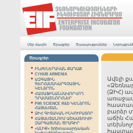
Մեր մասին
Ծրագրեր
Ծառայություններ
Նորություն
Ծրագրեր
ԻՆԺԵՆԵՐԱԿԱՆ ՔԱՂԱՔ
CYHUB ARMENIA
Ավելի ք
ԱԶԳԱՅԻՆ
ԳԵՐՀԱՄԱԿԱՐԳՉԱՅԻՆ
«Ձեռնար
ԿԵՆՏՐՈՆ
(ՁԻՀ) ա
ՀԱՄԱՖԻՆԱՆՍԱՎՈՐՎՈՂ
առաջատ
ԴՐԱՄԱՇՆՈՐՀՆԵՐ
PMI SCIENCE R&D ԿԵՆՏՐՈՆ
հաստատո
ՀԱՅԱՍՏԱՆ
բարձր տ
ՁԻՀ ԳԻՏԱԿԱՆ ԻՆԿՈՒԲԱՏՈՐ
աճին Հա
ՀԱՅԱՍՏԱՆՈՒՄ ԱՇԽԱՏՈՒԺԻ
ԶԱՐԳԱՑՄԱՆ ԾՐԱԳԻՐ
տեխնոլո
«ԱԼԻՔ» երիտասարդական
հաստատ
նախաձեռնություն