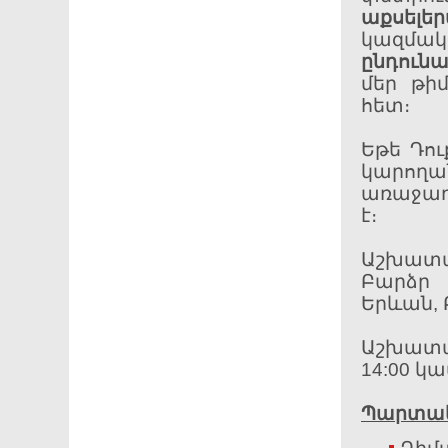
աքսելե
կազմ
ընդուն
մեր թի
հետ։
Եթե Դու
կարողա
առաջադ
է։
Աշխատ
Բարձր
Երևան, 
Աշխատա
14:00 կա
Պարտակ