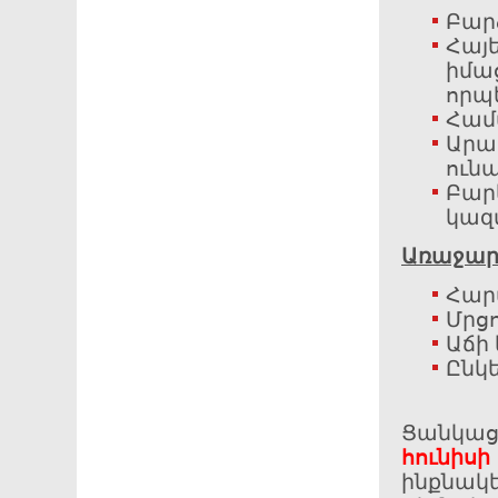
Բար
Հայե
իմաց
որպե
Համ
Արագ
ունա
Բար
կազ
Առաջարկ
Հար
Մրց
Աճի
Ընկ
Ցանկաց
հու
ինքնակ