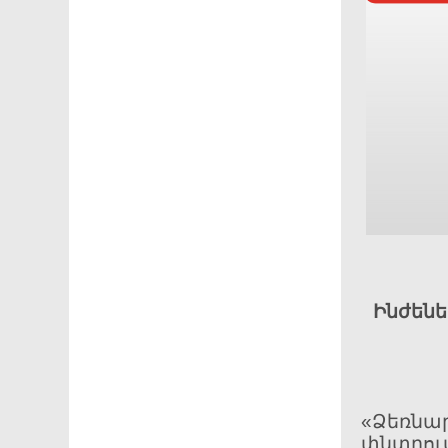
Ինժեն
«Ձեռնար
փնտր