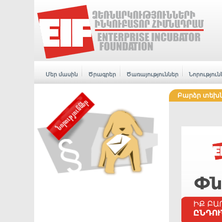
Մեր մասին
Ծրագրեր
Ծառայություններ
Նորություն
Բարձր տեխն