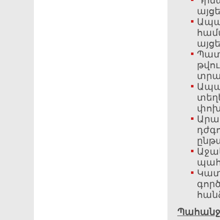
Դիմա
այցե
Ապա
համ
այցե
Պատ
թվո
տրա
Ապահ
տեղ
փոխ
Արա
դժգո
ընթ
Աջա
պահ
Կատ
գործ
հան
Պահանջ