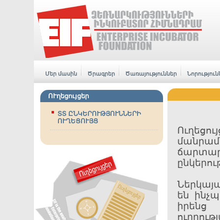
Մեր մասին
Ծրագրեր
Ծառայություններ
Նորություն
ՈՒղեցույցեր
ՏՏ ԸՆԿԵՐՈՒԹՅՈՒՆՆԵՐԻ
ՈՒՂԵՑՈՒՅՑ
Ուղեց
մանրամ
ճարտա
ընկերու
Ներկայ
են ինչպ
իրենց 
ուղղութ