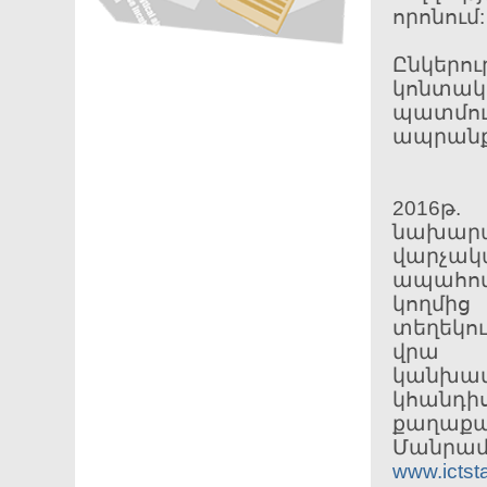
որոնում
Ընկերո
կոնտա
պատմութ
ապրանքն
2016թ
նախարա
վարչակ
ապահով
կողմից
տեղեկու
վրա ո
կանխատ
կհանդի
քաղաքա
Մանրամ
www.ictst