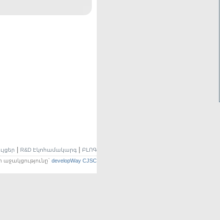
|
|
ւյցեր
R&D Էկոհամակարգ
ԲԼՈԳ
ի աջակցությունը`
developWay CJSC