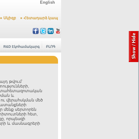
English
Սկիզբ
Հետադարձ կապ
R&D Էկոհամակարգ
ԲԼՈԳ
յդ թվում՝
ւթյունների,
 գիտահետազոտական
ծման և
ւ վերահսկման մեծ
խատանքների
ր մենք սերտորեն
տիտուտների հետ,
ը, որպեսզի
րի և մասնագրերի