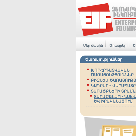
Մեր մասին
Ծրագրեր
Ծ
Ծառայություններ
ԽՈՐՀՐԴԱՏՎԱԿԱՆ
ԾԱՌԱՅՈՒԹՅՈՒՆՆԵՐ
ԲԻԶՆԵՍ ԾԱՌԱՅՈՒԹՅ
ԿԱԴՐԵՐԻ ՎԵՐԱՊԱՏՐ
ՏԱՐԱԾՔՆԵՐԻ ՏՐԱՄԱ
ՏԱՐԱԾՔՆԵՐԻ ՆԱԽ
ԵՎ ԻՐԱԿԱՆԱՑՈՒՄ