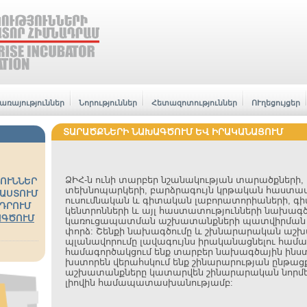
առայություններ
Նորություններ
Հետազոտություններ
ՈՒղեցույցեր
ՏԱՐԱԾՔՆԵՐԻ ՆԱԽԱԳԾՈՒՄ ԵՎ ԻՐԱԿԱՆԱՑՈՒՄ
ՁԻՀ-ն ունի տարբեր նշանակության տարածքների, ա
ՈՒՆՆԵՐ
տեխնոպարկերի, բարձրագույն կրթական հաստատո
ԱՍՏՈՒՄ
ուսումնական և գիտական լաբորատորիաների,
ԴՐՈՒՄ
կենտրոնների և այլ հաստատությունների նախագ
ԱԳԾՈՒՄ
կառուցապատման աշխատանքների պատվիրման ո
փորձ: Շենքի նախագծումը և շխնարարական աշ
պլանավորումը լավագույնս իրականացնելու համա
համագործակցում ենք տարբեր նախագծային ինս
խստորեն վերահսկում ենք շինարարության ընթացք
աշխատանքները կատարվեն շինարարական նորմե
լիովին համապատասխանությամբ: