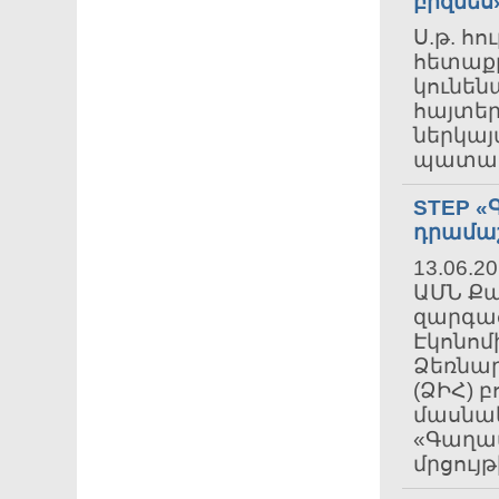
բիզնես
Ս.թ. հու
հետաք
կունեն
հայտեր
ներկայ
պատասխ
STEP «
դրամաշ
13.06.2
ԱՄՆ Ք
զարգաց
Էկոնոմ
Ձեռնար
(ՁԻՀ) 
մասնակ
«Գաղափ
մրցույթի