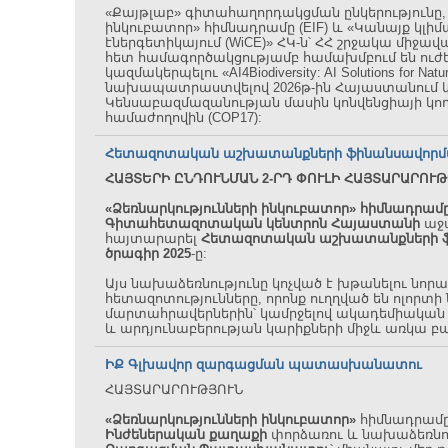
«Քայթլաբ» գիտահաղորդակցման ընկերությունը, 
ինկուբատոր» հիմնադրամը (EIF) և «Կանայք կլիմ
էներգետիկայում (WiCE)» ՀԿ-ն՝ ՀՀ շրջակա միջ
հետ համագործակցությամբ համախմբում են ուժ
կազմակերպելու «AI4Biodiversity: AI Solutions for N
նախապատրաստվելով 2026թ-ին Հայաստանում 
Կենսաբազմազանության մասին կոնվենցիայի կողմ
համաժողովին (COP17):
Հետազոտական աշխատանքների ֆինանսավորման
ՀԱՅՏԵՐԻ ԸՆԴՈՒՆՄԱՆ 2-ՐԴ ՓՈՒԼԻ ՀԱՅՏԱՐԱՐՈՒԹ
«Ձեռնարկությունների ինկուբատոր» հիմնադրամը
Գիտահետազոտական կենտրոն Հայաստանի
աջա
հայտարարել
Հետազոտական աշխատանքների 
ծրագիր 2025
-ը:
Այս նախաձեռնությունը կոչված է խթանելու նո
հետազոտությունները, որոնք ուղղված են ոլորտի
մարտահրավերներին՝ կամրջելով ակադեմիական 
և արդյունաբերության կարիքների միջև առկա բա
ԻՔ Գլխավոր զարգացման պատասխանատու
ՀԱՅՏԱՐԱՐՈՒԹՅՈՒՆ
«Ձեռնարկությունների ինկուբատոր»
հիմնադրամ
Ինժեներական քաղաքի
փորձառու
և
նախաձեռն