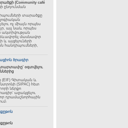
արածքի
(Community café
ի ընդունման
դիպումների տարածքը
ոլոգիական
լու ոչ միայն որպես
յր, այլ նաև որպես
ն ակտիվության
ձևավորել մասնավոր
 և այցելուների
ն հանդիպումների,
րացիոն ծրագիր
 ստարտափը՝ օգտվելու
ւններից
 (EIF)
Գիտական և
ենտրոն
ի (SIPAC) հետ
որի ներքո
րագիր՝ աջակցելու
րևոր դրամաշնորհային
ում։
հեքըթոն
եքըթոն