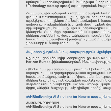
սրճարան / տեխնոլոգիական հանդիպումների տ
/ Technology meet-up space)
օգտագործման հայտեր
Համայնքային սրճարան / տեխնոլոգիական հան
գտնվում է Ինժեներական քաղաքի Բարձր տեխն
աքսելերատորի շենքում և նախատեսված է ծառայե
զովացուցիչ ըմպլիքների և սուրճի մատուցման վա
միջավայրային, համայնքային և տեխնոլոգիակա
կենտրոն։ Տարածքի տրամադրման նպատակն է 
ընկերությունների աշխատակիցների, ուսանողների
համար հարմարավետ միջավայր` ոչ պաշտոնակա
շփումների և հանգստի համար։
Հայտերի ընդունման հայտարարություն. Աքսելե
Աքսելերացիոն ծրագիր.
Հզորացրու քո Deep-Tech
Horizon Europe ֆինանսավորման հնարավորությո
«Ձեռնարկությունների ինկուբատոր» հիմնադրամը
նորարարական գործընկերությանն աջակցման կ
համագործակցությամբ և իր Գիտական ինկուբատ
մեկնարկում է հատուկ մշակված աքսելերացիոն ծ
deep-tech ստարտափներին՝ Horizon Europe-ի ․ կա
մրցույթներին հաջողությամբ դիմելու գործընթաց
«AI4Biodiversity: AI Solutions for Nature» ազգային 
ՀԱՅՏԱՐԱՐՈՒԹՅՈՒՆ
«AI4Biodiversity: AI Solutions for Nature»
ազգային
հ