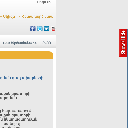
English
Սկիզբ
Հետադարձ կապ
R&D Էկոհամակարգ
ԲԼՈԳ
րդման գաղափարների
 աքսելերատորի
զարդման
ը
հայտարարում է
 աքսելերատորի
ն նկարազարդման
է ստեղծել
գործ, որը