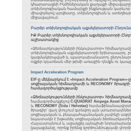
կհարստացնի Ինժեներական քաղաքի միջավայրը
տեխնոլոգիական համայնքի ինքնության կարևոր
միավորելով արվեստը, տեխնոլոգիան և ստեղծար
միջավայրում։
Բարձր տեխնոլոգիական աքսելերատորի Ընդու
ԻՔ Բարձր տեխնոլոգիական աքսելերատորի
Ընդ
աշխատակից
«Ձեռնարկությունների ինկուբատոր» հիմնադրամ
տեխնոլոգիական աքսելերատորի երիտասարդ, բա
կազմակերպված և պատասխանատու ընդունար
ովքեր կդառնան մեր թիմի առաջին դեմքն ու կապը
Impact Acceleration Program
EIF-ը մեկնարկում է «Impact Acceleration Program»-ը
սոցիալական հիմնադրամի և RECONOMY ծրագրի
համագործակցությամբ
«Ձեռնարկությունների ինկուբատոր» հիմնադրամը 
համագործակցելով
C-QUADRAT Ampega Asset Mana
և
RECONOMY (Sida / Helvetas)
համաֆինանսավորմամ
ծրագիր՝ վաղ փուլում գտնվող այն ստարտափների
սոցիալական և բնապահպանական չափելի ազդեց
նպատակն է խթանել սոցիալական ձեռնարկատիր
Հայաստանում և աջակցել այնպիսի նորարարակա
կայացմանը, որոնք իրենց գործունեությամբ փորձու