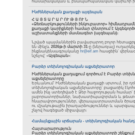
հասարակական և բնապահպանական կարևոր խ
Ինժեներական քաղաքի այգեպան
Հ Ա Յ Տ Ա Ր Ա Ր ՈՒ Թ Յ ՈՒ Ն
«Ձեռնարկությունների ինկուբատոր» հիմնադրամ
քաղաքի կարիքների համար փնտրում է
Այգեգոր
աշխատանքների մասնագետ (այգեպան)։
Նշված պայմաններին բավարարող բոլոր հետաքր
են մինչև
2026թ-ի մարտի 31
-ը (ներառյալ) ուղարկե
ինքնակենսագրականը
hr@eif.am
հասցեին՝ վերնա
նշելով՝ «
Այգեպան
»:
Բարձր տեխնոլոգիական աքսելերատոր
Ինժեներական քաղաքում գործում է Բարձր տեխ
աքսելերատորը
Երևանում՝ Ինժեներական քաղաքի սրտում, իր դռ
տեխնոլոգիական աքսելերատորը՝ բացառիկ էկո
ամեն ինչ ստեղծված է Ձեր հաջողության համար՝
լաբորատորիաներ, նախատիպավորման և թեստ
հնարավորություններ, վերապատրաստման ծրա
ու մշակութային իրադարձություններ և պարզա
շնչով հագեցած միջավայր։
Համայնքային սրճարան - տեխնոլոգիական հան
Հայտարարություն
Բարձր տեխնոլոգիական աքսելերատորի շենքում