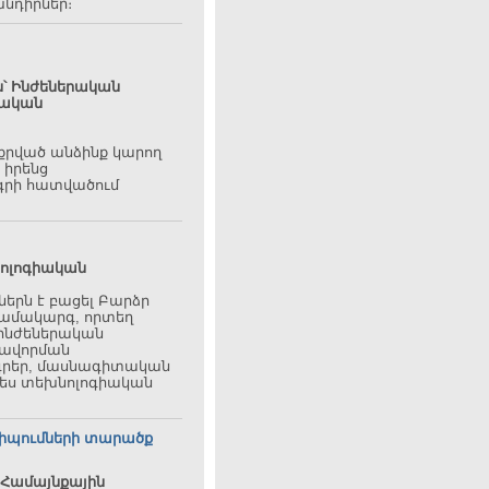
նդիրներ։
ն՝
Ինժեներական
ծական
քրված անձինք կարող
լ իրենց
գրի հատվածում
նոլոգիական
ներն է բացել Բարձր
համակարգ, որտեղ
 ինժեներական
ավորման
գրեր, մասնագիտական
պես տեխնոլոգիական
դիպումների տարածք
Համայնքային