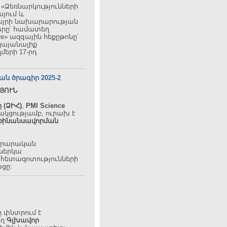
«Ձեռնարկությունների
այում և
ավայրի նախարարության
երը՝ համատեղ
ature» ազգային հեքըթոնը՝
կայանալիք
երի 17-րդ
 ծրագիր 2025-2
ՅՈՒՆ
 (ՁԻՀ)
,
PMI Science
կցությամբ, ուրախ է
ֆինանսավորման
րարարական
 ներկա
հետազոտությունների
ցը:
ը
փնտրում
է
ող
Գլխավոր