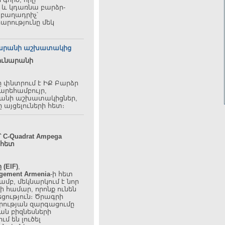
 և կդառնա բարձր-
 բաղադրիչ՝
արությունը մեկ
նարանի աշխատակից
ունարանի
ը փնտրում է ԻՔ Բարձր
րեհամբույր,
անի աշխատակիցներ,
 այցելուների հետ։
՝
C-Quadrat Ampega
 հետ
(EIF)
,
gement Armenia
-ի հետ
բ, մեկնարկում է նոր
 համար, որոնք ունեն
ություն։
Ծրագրի
ության զարգացումը
ն բիզնեսների
մ են լուծել