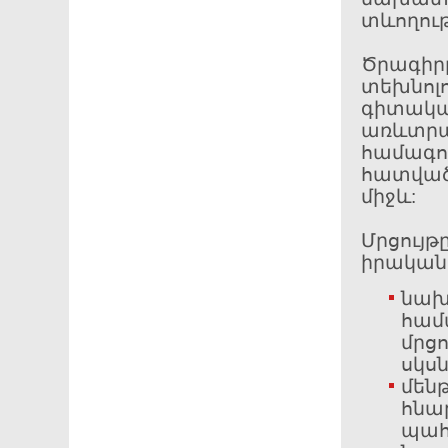
տևողութ
Ծրագի
տեխնո
գիտակա
առևտրա
համագո
հատված
միջև:
Մրցույ
իրականա
նախ
համ
մրց
սկսն
մեն
հնա
պա