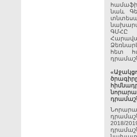
համաֆի
նաև Գե
տնտեսա
նախարա
ԳՄՀԸ 
Հարավա
Ձեռնար
հետ հա
դրամաշն
«Աջակց
ծրագիր
հիմնադ
նորարա
դրամաշն
Նորարա
դրամաշ
2018/
դրամաշն
նախատ