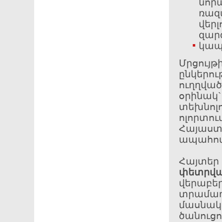
նոր
ռազ
վեր
զար
կապ
Մրցույ
ընկերու
ուղղվ
օրինա
տեխնո
ոլորտո
Հայաստա
ապահով
Հայտե
փետրվա
վերաբե
տրամա
մասնա
ծանուց