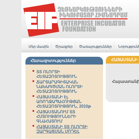
Մեր մասին
Ծրագրեր
Ծառայություններ
Նորություն
ՀԱՅԱՍՏԱՆԻ 
Հետազոտություններ
ՏՏ ՈԼՈՐՏԻ
ՀԵՏԱԶՈՏՈՒԹՅՈՒՆ
Հայաստանի 
ՃԱՐՏԱՐԱԳԻՏԱԿԱՆ
ՆԱԽԱԳԾՄԱՆ ՈԼՈՐՏԻ
ՀԵՏԱԶՈՏՈՒԹՅՈՒՆ
ՀԱՅԱՍՏԱՆԻ Էլ.
ԱՌՈՂՋԱՊԱՀՈՒԹՅԱՆ
ՀԵՏԱԶՈՏՈՒԹՅՈՒՆ, 2010թ
ՀԱՅԱՍՏԱՆՈՒՄ ՏՏ
ՀՄՏՈՒԹՅՈՒՆՆԵՐԻ
ԳՆԱՀԱՏՈՒՄ
ՀԱՅԱՍՏԱՆԻ ՏՏ ՈԼՈՐՏԻ
ԶԱՐԳԱՑՄԱՆ ՄՈԴԵԼ