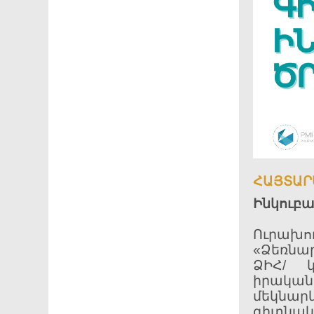
ՀԱՅՏԱՐ
Ինկուբ
Ուրա
«Ձեռնար
ՁԻՀ/ կ
իրակա
մեկնա
գիտն