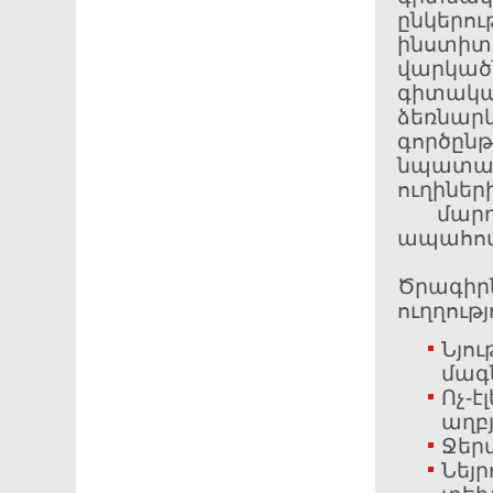
ընկեր
ինստի
վարկած
գիտակ
ձեռնար
գործընթ
նպատակ
ուղիներ
մարդկ
ապահով
Ծրագի
ուղղությ
Նյո
մագ
Ոչ-
աղբյ
Ջեր
Նեյր