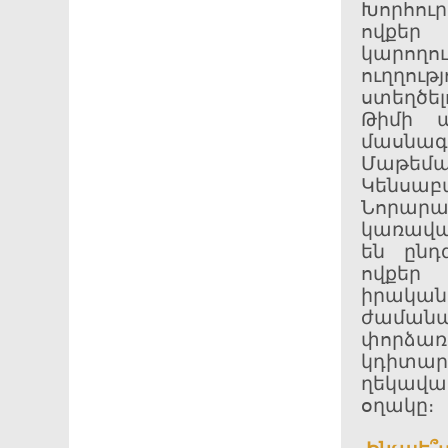
Խորհուր
ովքեր
կարող
ուղղու
ստեղծել
Թիմի ա
մասնա
Մաթեմա
Կենսա
Նորար
կառավար
են ընդ
ովքեր
իրակա
ժամանա
փորձառո
կդիտա
ղեկավա
օղակը։