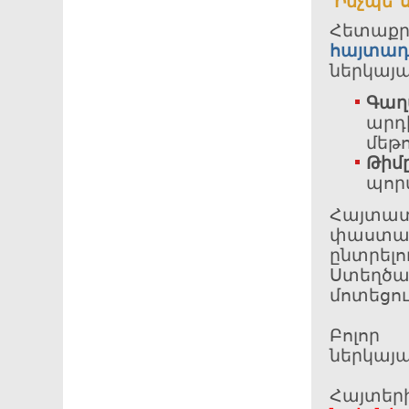
Ինչպե՞ս
Հետաքր
հայտադ
ներկայա
Գաղ
արդ
մեթո
Թիմ
պորտ
Հայտա
փաստա
ընտրելո
Ստեղծա
մոտեցու
Բոլո
ներկայ
Հայտեր