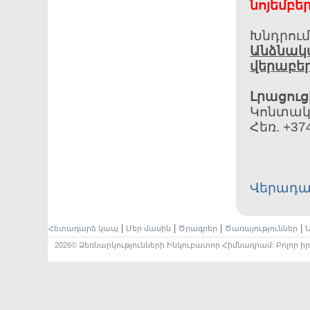
նոյեմբե
Խնդրում
Անձնակ
վերաբե
Լրացուց
Կոնտակ
Հեռ. +37
Վերադա
|
|
|
|
Հետադարձ կապ
Մեր մասին
Ծրագրեր
Ծառայություններ
Ն
2026© Ձեռնարկությունների Ինկուբատոր Հիմնադրամ: Բոլոր