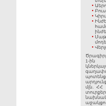
տեխ
Աերո
Բուս
Կիր
Ին
համ
ինժ
Մա
մոդե
Վեր
Ծրագիրը
1-ին 
կներկ
գաղափ
պոտենց
արդյուն
մլն․ ՀՀ
տուրք
նախնա
աջակցու