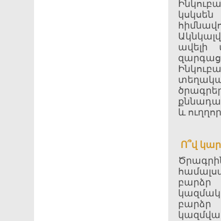
Ինկուբ
կսկսե
հիմնավ
Ակնկալ
ավելի 
զարգաց
Ինկուբ
տեղակա
ծրագրե
քննադա
և ուղղո
Ո՞վ կար
Ծրագրի
համալս
բարձ
կազմակ
բարձր
կազմված