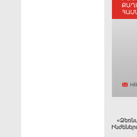
«Ձեռն
Ինժեներ