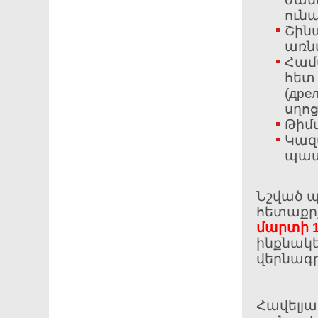
ունա
Շին
առն
Համ
հետ 
(дрел
սղոց
Թիմ
Կազ
պատ
Նշված պ
հետաքրք
մարտի 
ինքնակ
վերնագր
Հավելյա