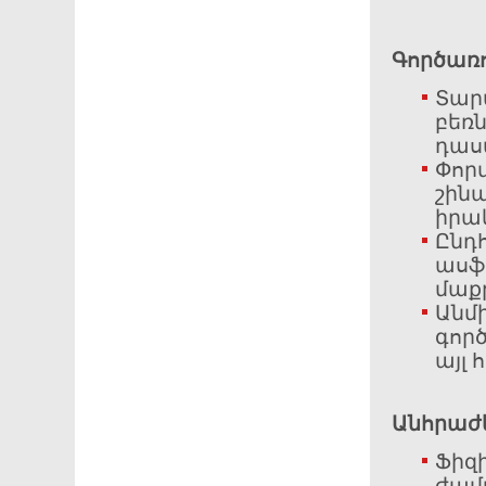
Գործառո
Տարա
բեռ
դաս
Փոր
շին
իրա
Ընդ
ասֆ
մաքր
Անմ
գոր
այլ
Անհրաժ
Ֆիզ
ժամ