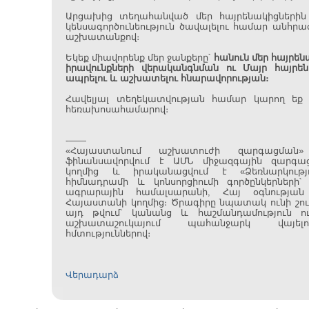
Արցախից տեղահանված մեր հայրենակիցներին
կենսագործունեություն ծավալելու համար անհր
աշխատանքով։
Եկեք միավորենք մեր ջանքերը՝
հանուն մեր հայրե
իրավունքների վերականգնման ու Մայր հայր
ապրելու և աշխատելու հնարավորության։
Հավելյալ տեղեկատվության համար կարող եք զ
հեռախոսահամարով։
-——
«Հայաստանում աշխատուժի զարգացման»
ֆինանսավորվում է ԱՄՆ միջազգային զարգաց
կողմից և իրականացվում է «Ձեռնարկությո
հիմնադրամի և կոնսորցիումի գործընկերների
ագրարային համալսարանի, Հայ օգնությա
Հայաստանի կողմից։ Ծրագիրը նպատակ ունի շուր
այդ թվում՝ կանանց և հաշմանդամություն ու
աշխատաշուկայում պահանջարկ վայել
հմտություններով։
Վերադարձ