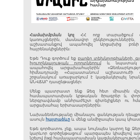
Համախմբման կոչ
ՀՀ ողջ տարածքում գ
կառույցներին, մասնավոր ընկերություններին
աշխատանքով ապահովել Արցախից բռն
հայրենակիցներին։
Եթե Դուք գործում եք
բարձր տեխնոլոգիաների, գ
հյուրընկալության ոլորտներում
և նպատակ ո
ապահովել արցախահայերին՝ «Ձեռնարկությո
հիմնադրամը «Հայաստանում աշխատուժի 
շրջանակում առաջարկում է կազմակերպել նր
ԱՆՎՃԱՐ դասընթացներ։
Մենք պատրաստ ենք Ձեզ հետ միասին մշա
համապատասխան կրթական ծրագրեր և փորձ
ներգրավմամբ անհրաժեշտ գիտելիքներ ու հմտ
արցախահայ երիտասարդներին։
Նախաձեռնությանը միանալու ցանկության դեպքու
ասույն
հայտաձևը
և մենք անմիջապես կապ կհաս
Եթե գործատու չեք, ապա նույնպես կարող եք Ձեր 
կարևոր գործընթացում՝ պարզապես կիսվելով ա
նշելով (tag) համապատասխան կազմակերպություն