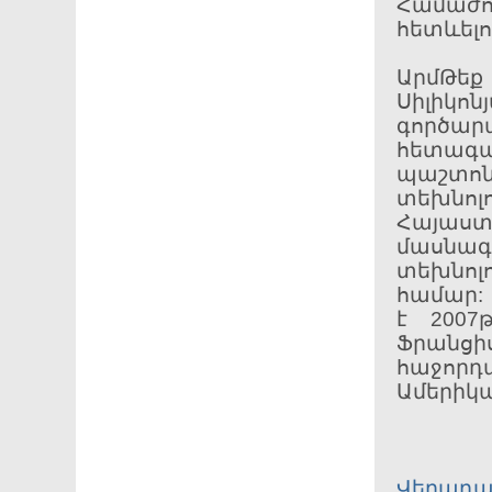
Համաժո
հետևել
ԱրմԹեք
Սիլիկ
գործար
հետագ
պաշտոն
տեխնոլ
Հայաստ
մասնագ
տեխնոլ
համար:
է 2007
Ֆրանցի
հաջորդ
Ամերիկա
Վերադա