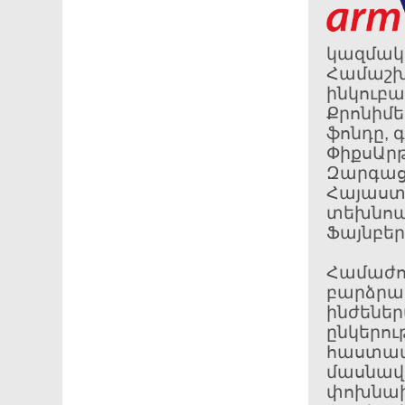
կազմակե
Համաշխա
ինկուբա
Քրոնիմե
ֆոնդը, 
ՓիքսԱրթ
Զարգացմ
Հայաստ
տեխնոպա
Ֆայնբեր
Համա
բարձրա
ինժեն
ընկերո
հաստատո
մասնավ
փոխնա