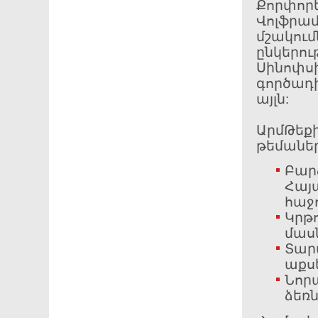
Քորփոր
Վոլֆր
մշակում
ընկերու
Սինոփս
գործադ
այլն:
ԱրմԹեքի
թեմաներ
Բար
Հայ
հաջ
Կրթո
մաս
Տար
աքս
Նորա
ձեռն